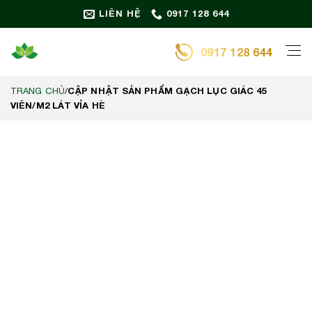
Bỏ
LIÊN HỆ
0917 128 644
qua
nội
0917 128 644
dung
CẬP NHẬT SẢN PHẨM GẠCH LỤC GIÁC 45
TRANG CHỦ
/
VIÊN/M2 LÁT VỈA HÈ