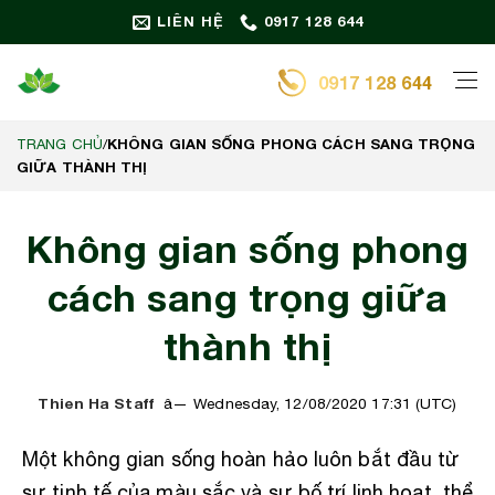
Bỏ
LIÊN HỆ
0917 128 644
qua
nội
0917 128 644
dung
KHÔNG GIAN SỐNG PHONG CÁCH SANG TRỌNG
TRANG CHỦ
/
GIỮA THÀNH THỊ
Không gian sống phong
cách sang trọng giữa
thành thị
Thien Ha Staff
Wednesday, 12/08/2020 17:31 (UTC)
Một không gian sống hoàn hảo luôn bắt đầu từ
sự tinh tế của màu sắc và sự bố trí linh hoạt, thể