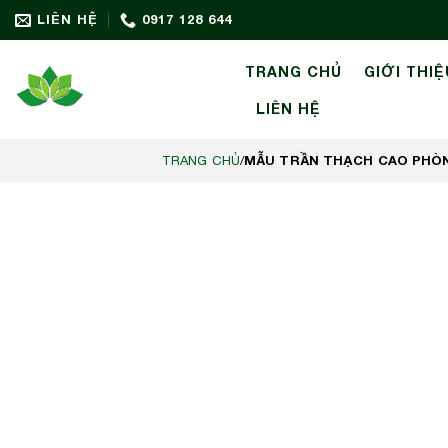
Bỏ
LIÊN HỆ
0917 128 644
qua
nội
TRANG CHỦ
GIỚI THIỆ
dung
LIÊN HỆ
MẪU TRẦN THẠCH CAO PHÒNG
TRANG CHỦ
/