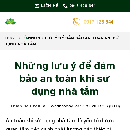
Bỏ
LIÊN HỆ
0917 128 644
qua
nội
0917 128 644
dung
NHỮNG LƯU Ý ĐỂ ĐẢM BẢO AN TOÀN KHI SỬ
TRANG CHỦ
/
DỤNG NHÀ TẮM
Những lưu ý để đảm
bảo an toàn khi sử
dụng nhà tắm
Thien Ha Staff
Wednesday, 23/12/2020 12:26 (UTC)
An toàn khi sử dụng nhà tắm là yếu tố được
quan tâm bên cạnh chất lượng các thiết bị