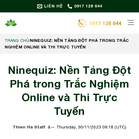
Bỏ
LIÊN HỆ
0917 128 644
qua
nội
0917 128 644
dung
NINEQUIZ: NỀN TẢNG ĐỘT PHÁ TRONG TRẮC
TRANG CHỦ
/
NGHIỆM ONLINE VÀ THI TRỰC TUYẾN
Ninequiz: Nền Tảng Đột
Phá trong Trắc Nghiệm
Online và Thi Trực
Tuyến
Thien Ha Staff
Thursday, 30/11/2023 09:18 (UTC)