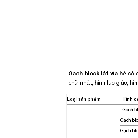
Gạch block lát vỉa hè
có c
chữ nhật, hình lục giác, hì
Loại sản phẩm
Hình d
Gạch b
Gạch bl
Gạch blo