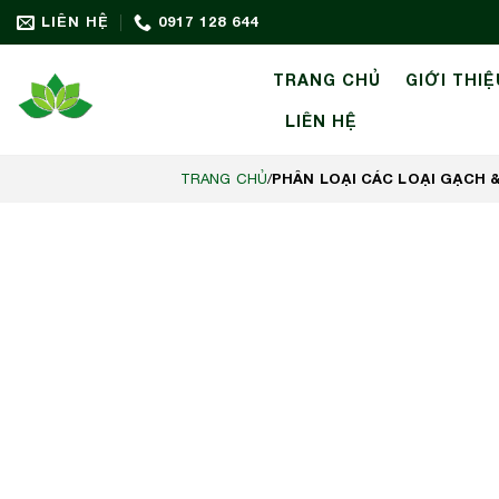
Bỏ
LIÊN HỆ
0917 128 644
qua
nội
TRANG CHỦ
GIỚI THIỆ
dung
LIÊN HỆ
PHÂN LOẠI CÁC LOẠI GẠCH
TRANG CHỦ
/