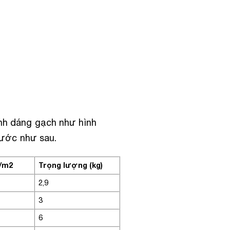
ình dáng gạch như hình
thước như sau.
n/m2
Trọng lượng (kg)
2,9
3
6