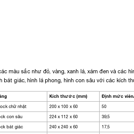
ác màu sắc như đỏ, vàng, xanh lá, xám đen và các h
nh bát giác, hình lá phong, hình con sâu với các kích 
áng
Kích thước (mm)
Định mức viê
lock chữ nhật
200 x 100 x 60
50
ock con sâu
224 x 112 x 60
39,5
ck bát giác
240 x 240 x 60
17,5