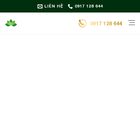
Bỏ
LIÊN HỆ
0917 128 644
qua
nội
0917 128 644
dung