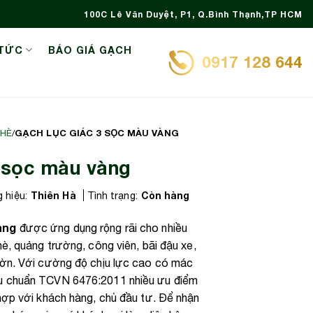
100C Lê Văn Duyệt, P1, Q.Bình Thạnh,TP HCM
 TỨC
BÁO GIÁ GẠCH
0917 128 644
GẠCH LỤC GIÁC 3 SỌC MÀU VÀNG
 HÈ
/
3 sọc màu vàng
Thiên Hà
Còn hàng
 hiệu:
Tình trạng:
àng
được ứng dụng rộng rãi cho nhiều
hè, quảng trường, công viên, bãi đậu xe,
ườn. Với cường độ chịu lực cao có mác
u chuẩn TCVN 6476:2011 nhiều ưu điểm
hợp với khách hàng, chủ đầu tư. Để nhận