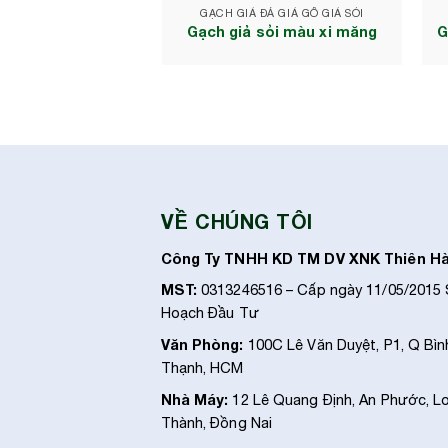
GẠCH GIẢ ĐÁ GIẢ GỖ GIẢ SỎI
Gạch giả sỏi màu xi măng
G
VỀ CHÚNG TÔI
Công Ty TNHH KD TM DV XNK Thiên H
MST:
0313246516 – Cấp ngày 11/05/2015
Hoạch Đầu Tư
Văn Phòng:
100C Lê Văn Duyệt, P1, Q Bìn
Thạnh, HCM
Nhà Máy:
12 Lê Quang Định, An Phước, L
Thành, Đồng Nai