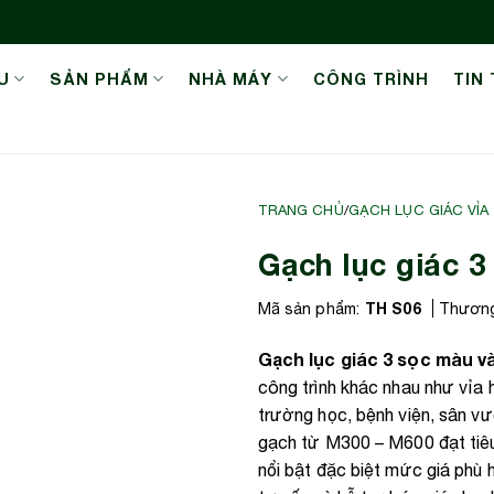
U
SẢN PHẨM
NHÀ MÁY
CÔNG TRÌNH
TIN
TRANG CHỦ
/
GẠCH LỤC GIÁC VỈA
Gạch lục giác 
TH S06
Mã sản phẩm:
Thương
Gạch lục giác 3 sọc màu v
công trình khác nhau như vỉa 
trường học, bệnh viện, sân v
gạch từ M300 – M600 đạt tiê
nổi bật đặc biệt mức giá phù 