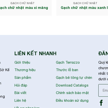
GẠCH CHỮ NHẬT
GẠCH CHỮ NHẬT
ạch chữ nhật màu xi măng
Gạch chữ nhật màu xanh 
LIÊN KẾT NHANH
ĐĂN
à
Giới thiệu
Gạch Terrazzo
Quý k
chươn
 Sở Kế
Thương hiệu
Thước lỗ ban
nhất t
Sản phẩm
Gạch bê tông tự chèn
dưới 
h
Hỏi đáp
Download Catalogs
Bài viết
Chính sách bảo mật
ong
Liên hệ
Điều khoản sử dụng