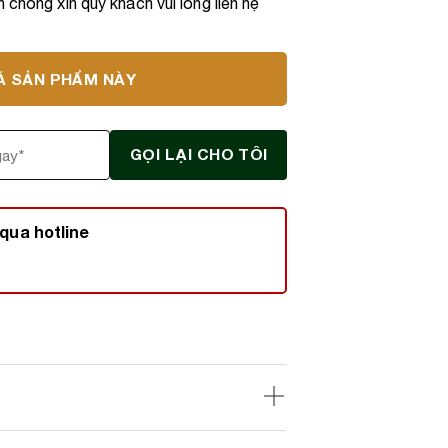
 chóng xin quý khách vui lòng liên hệ
Á SẢN PHẨM NÀY
qua hotline