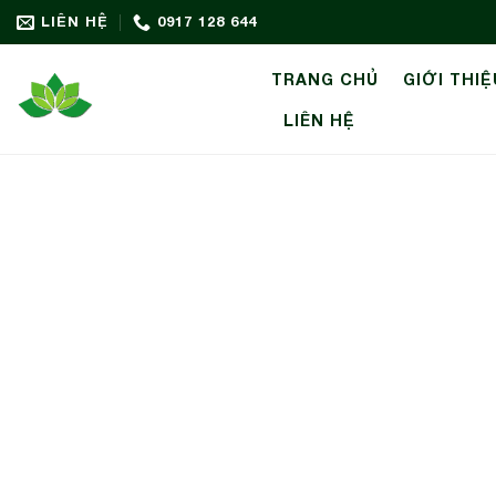
Bỏ
LIÊN HỆ
0917 128 644
qua
nội
TRANG CHỦ
GIỚI THIỆ
dung
LIÊN HỆ