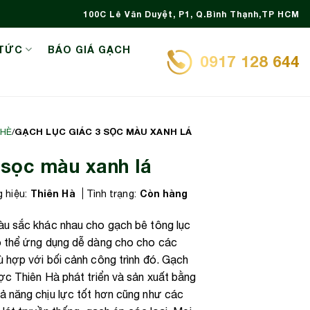
100C Lê Văn Duyệt, P1, Q.Bình Thạnh,TP HCM
 TỨC
BÁO GIÁ GẠCH
0917 128 644
GẠCH LỤC GIÁC 3 SỌC MÀU XANH LÁ
 HÈ
/
 sọc màu xanh lá
Thiên Hà
Còn hàng
 hiệu:
Tình trạng:
àu sắc khác nhau cho gạch bê tông lục
ó thể ứng dụng dễ dàng cho cho các
 hợp với bối cảnh công trình đó. Gạch
ợc Thiên Hà phát triển và sản xuất bằng
ả năng chịu lực tốt hơn cũng như các