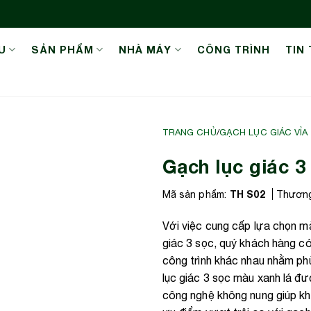
U
SẢN PHẨM
NHÀ MÁY
CÔNG TRÌNH
TIN
TRANG CHỦ
/
GẠCH LỤC GIÁC VỈA
Gạch lục giác 3
TH S02
Mã sản phẩm:
Thương
Với việc cung cấp lựa chọn m
giác 3 sọc, quý khách hàng c
công trình khác nhau nhằm phù
lục giác 3 sọc màu xanh lá đư
công nghệ không nung giúp kh