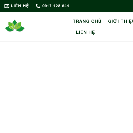
Bỏ
LIÊN HỆ
0917 128 644
qua
nội
TRANG CHỦ
GIỚI THIỆ
dung
LIÊN HỆ