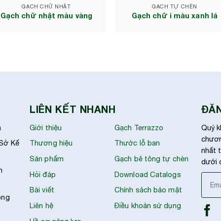
GẠCH CHỮ NHẬT
GẠCH TỰ CHÈN
Gạch chữ nhật màu vàng
Gạch chữ i màu xanh lá
LIÊN KẾT NHANH
ĐĂN
à
Giới thiệu
Gạch Terrazzo
Quý k
chươn
 Sở Kế
Thương hiệu
Thước lỗ ban
nhất t
Sản phẩm
Gạch bê tông tự chèn
dưới 
h
Hỏi đáp
Download Catalogs
Bài viết
Chính sách bảo mật
ong
Liên hệ
Điều khoản sử dụng