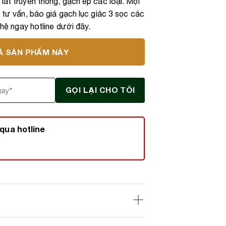
lát truyền thống, gạch ép các loại. Mọi
, tư vấn, báo giá gạch lục giác 3 sọc các
n hệ ngay hotline dưới đây.
Á SẢN PHẨM NÀY
qua hotline