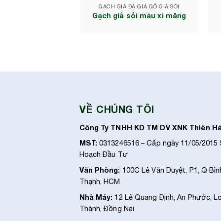
GẠCH GIẢ ĐÁ GIẢ GỖ GIẢ SỎI
Gạch giả sỏi màu xi măng
VỀ CHÚNG TÔI
Công Ty TNHH KD TM DV XNK Thiên H
MST:
0313246516 – Cấp ngày 11/05/2015
Hoạch Đầu Tư
Văn Phòng:
100C Lê Văn Duyệt, P1, Q Bìn
Thạnh, HCM
Nhà Máy:
12 Lê Quang Định, An Phước, L
Thành, Đồng Nai