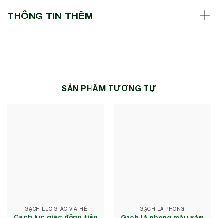
THÔNG TIN THÊM
SẢN PHẨM TƯƠNG TỰ
GẠCH LỤC GIÁC VỈA HÈ
GẠCH LÁ PHONG
Gạch lục giác đồng tiền
Gạch lá phong màu xám