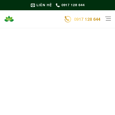
Bỏ
LIÊN HỆ
0917 128 644
qua
nội
0917 128 644
dung