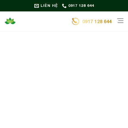
Bỏ
LIÊN HỆ
0917 128 644
qua
nội
0917 128 644
dung