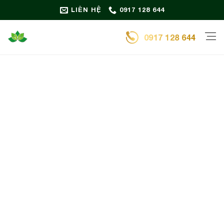
Bỏ
LIÊN HỆ
0917 128 644
qua
nội
0917 128 644
dung