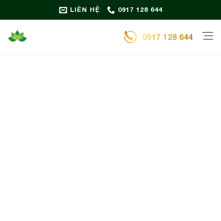
Bỏ
LIÊN HỆ
0917 128 644
qua
nội
0917 128 644
dung