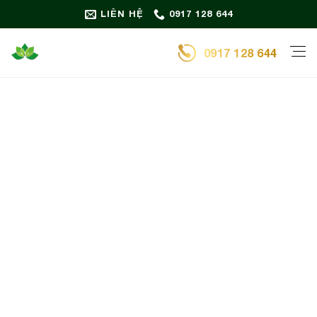
Bỏ
LIÊN HỆ
0917 128 644
qua
nội
0917 128 644
dung