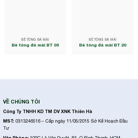
BÊ TÔNG ĐÁ MÀI
BÊ TÔNG ĐÁ MÀI
Bê tông đá mài BT 09
Bê tông đá mài BT 20
VỀ CHÚNG TÔI
Công Ty TNHH KD TM DV XNK Thiên Hà
MST:
0313246516 – Cấp ngày 11/05/2015 Sở Kế Hoạch Đầu
Tư
Văn Phòng:
100C Lê Văn Duyệt, P1, Q Bình Thạnh, HCM