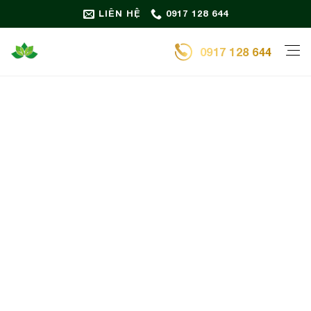
Bỏ
LIÊN HỆ
0917 128 644
qua
nội
0917 128 644
dung