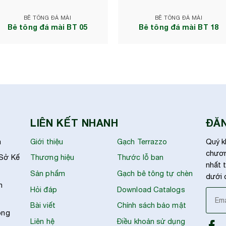
BÊ TÔNG ĐÁ MÀI
BÊ TÔNG ĐÁ MÀI
Bê tông đá mài BT 05
Bê tông đá mài BT 18
LIÊN KẾT NHANH
ĐĂN
à
Giới thiệu
Gạch Terrazzo
Quý k
chươn
 Sở Kế
Thương hiệu
Thước lỗ ban
nhất t
Sản phẩm
Gạch bê tông tự chèn
dưới 
h
Hỏi đáp
Download Catalogs
Bài viết
Chính sách bảo mật
ong
Liên hệ
Điều khoản sử dụng