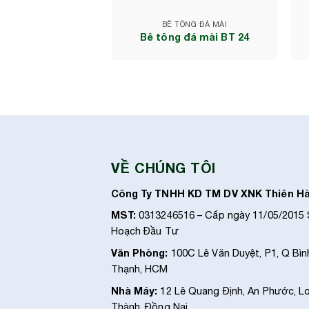
BÊ TÔNG ĐÁ MÀI
Bê tông đá mài BT 24
VỀ CHÚNG TÔI
Công Ty TNHH KD TM DV XNK Thiên H
MST:
0313246516 – Cấp ngày 11/05/2015
Hoạch Đầu Tư
Văn Phòng:
100C Lê Văn Duyệt, P1, Q Bìn
Thạnh, HCM
Nhà Máy:
12 Lê Quang Định, An Phước, L
Thành, Đồng Nai