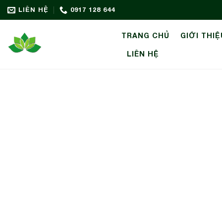
Bỏ
LIÊN HỆ
0917 128 644
qua
nội
TRANG CHỦ
GIỚI THIỆ
dung
LIÊN HỆ