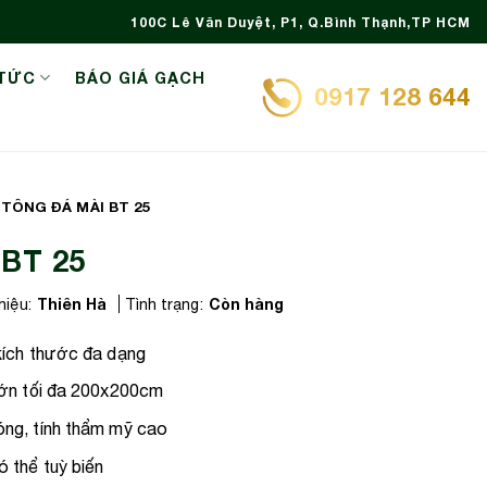
100C Lê Văn Duyệt, P1, Q.Bình Thạnh,TP HCM
 TỨC
BÁO GIÁ GẠCH
0917 128 644
 TÔNG ĐÁ MÀI BT 25
 BT 25
Thiên Hà
Còn hàng
iệu:
Tình trạng:
kích thước đa dạng
lớn tối đa 200x200cm
ng, tính thẩm mỹ cao
 thể tuỳ biến