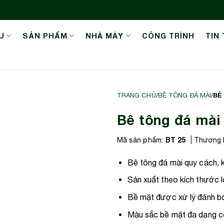
U
SẢN PHẨM
NHÀ MÁY
CÔNG TRÌNH
TIN
BÊ
TRANG CHỦ
/
BÊ TÔNG ĐÁ MÀI
/
Bê tông đá mài
BT 25
Mã sản phẩm:
Thương h
Bê tông đá mài quy cách, 
Sản xuất theo kích thước 
Bề mặt được xử lý đánh bó
Màu sắc bề mặt đa dạng có