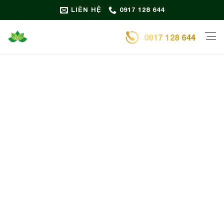
Bỏ
LIÊN HỆ
0917 128 644
qua
nội
0917 128 644
dung