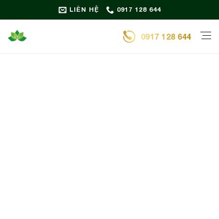
Bỏ
LIÊN HỆ
0917 128 644
qua
nội
0917 128 644
dung