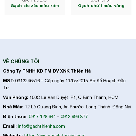
GẠCH ZIC ZẮC
GẠCH CHỮ I
Gạch zic zắc màu xám
Gạch chữ i màu vàng
VỀ CHÚNG TÔI
Công Ty TNHH KD TM DV XNK Thiên Hà
MST:
0313246516 – Cấp ngày 11/05/2015 Sở Kế Hoạch Đầu
Tư
Văn Phòng:
100C Lê Văn Duyệt, P1, Q Bình Thạnh, HCM
Nhà Máy:
12 Lê Quang Định, An Phước, Long Thành, Đồng Nai
Điện thoại:
0917 128 644
–
0912 996 877
Email:
info@gachthienha.com
Website:
https://www.gachthienha.com