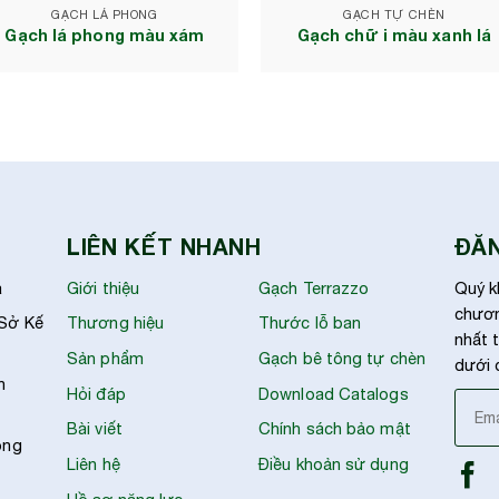
GẠCH LÁ PHONG
GẠCH TỰ CHÈN
Gạch lá phong màu xám
Gạch chữ i màu xanh lá
LIÊN KẾT NHANH
ĐĂN
à
Giới thiệu
Gạch Terrazzo
Quý k
chươn
 Sở Kế
Thương hiệu
Thước lỗ ban
nhất t
Sản phẩm
Gạch bê tông tự chèn
dưới 
h
Hỏi đáp
Download Catalogs
Bài viết
Chính sách bảo mật
ong
Liên hệ
Điều khoản sử dụng