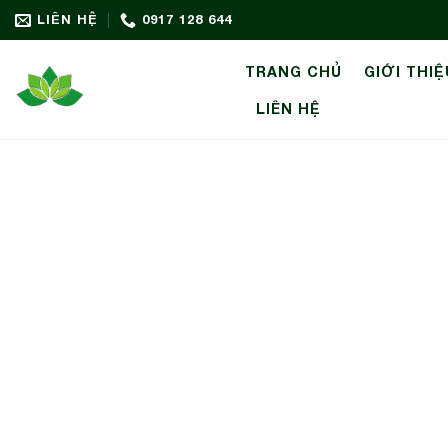
Bỏ
LIÊN HỆ
0917 128 644
qua
nội
TRANG CHỦ
GIỚI THIỆ
dung
LIÊN HỆ