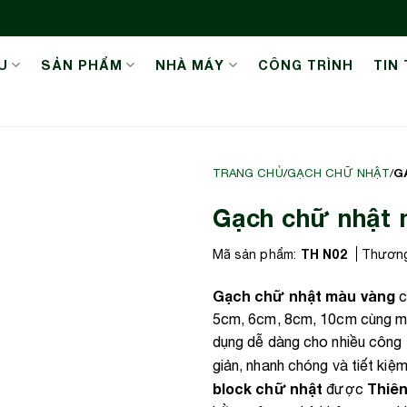
U
SẢN PHẨM
NHÀ MÁY
CÔNG TRÌNH
TIN
G
TRANG CHỦ
/
GẠCH CHỮ NHẬT
/
Gạch chữ nhật 
TH N02
Mã sản phẩm:
Thương
Gạch chữ nhật màu vàng
c
5cm, 6cm, 8cm, 10cm cùng m
dụng dễ dàng cho nhiều công t
giản, nhanh chóng và tiết kiệm
block chữ nhật
Thiê
được