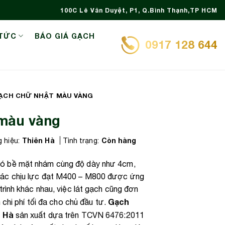
100C Lê Văn Duyệt, P1, Q.Bình Thạnh,TP HCM
 TỨC
BÁO GIÁ GẠCH
0917 128 644
ẠCH CHỮ NHẬT MÀU VÀNG
màu vàng
Thiên Hà
Còn hàng
 hiệu:
Tình trạng:
ó bề mặt nhám cùng độ dày như 4cm,
ác chịu lực đạt M400 – M800 được ứng
rình khác nhau, việc lát gạch cũng đơn
Gạch
 chi phí tối đa cho chủ đầu tư.
n Hà
sản xuất dựa trên TCVN 6476:2011