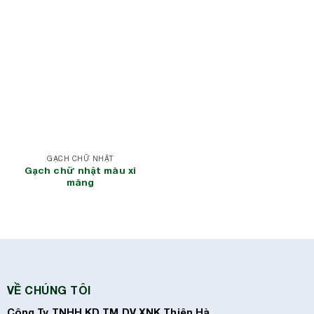
GẠCH CHỮ NHẬT
Gạch chữ nhật màu xi
măng
VỀ CHÚNG TÔI
Công Ty TNHH KD TM DV XNK Thiên Hà