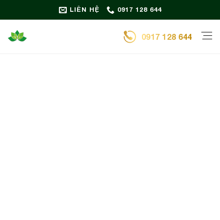
Bỏ
LIÊN HỆ
0917 128 644
qua
nội
0917 128 644
dung